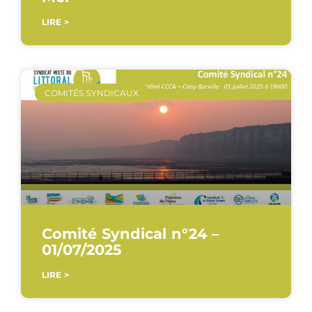
LIRE >
COMITÉS SYNDICAUX
Comité Syndical n°24 –
01/07/2025
LIRE >