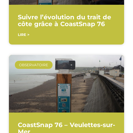
Suivre l’évolution du trait de
côte grâce à CoastSnap 76
LIRE >
OBSERVATOIRE
CoastSnap 76 – Veulettes-sur-
Mer