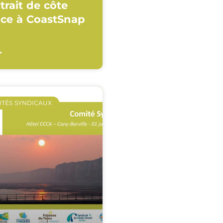
trait de côte
âce à CoastSnap
>
ITÉS SYNDICAUX