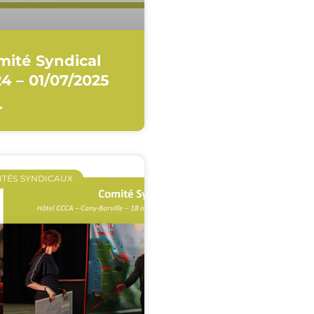
mité Syndical
4 – 01/07/2025
>
ITÉS SYNDICAUX