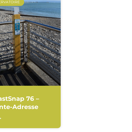
ERVATOIRE
astSnap 76 –
inte-Adresse
>