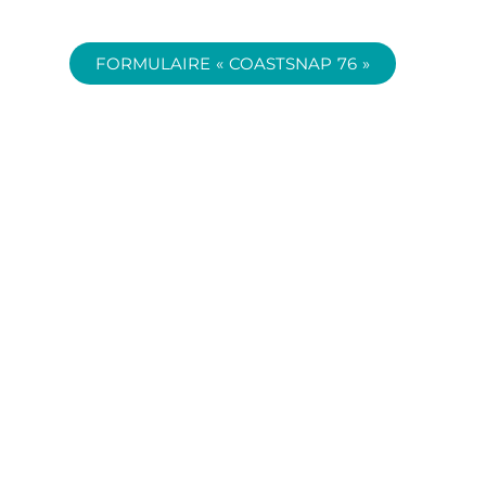
FORMULAIRE « COASTSNAP 76 »