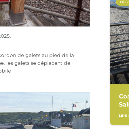
OBS
2025.
ordon de galets au pied de la
e, les galets se déplacent de
bile !
Co
Sa
LIRE 