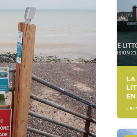
LA
LI
EN
LIRE 