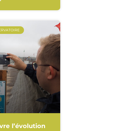
>
ERVATOIRE
vre l’évolution