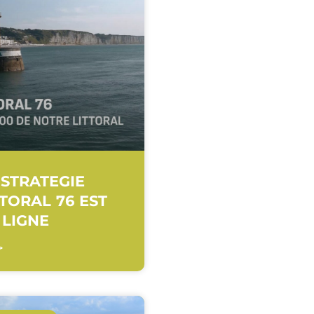
 STRATEGIE
TTORAL 76 EST
 LIGNE
>