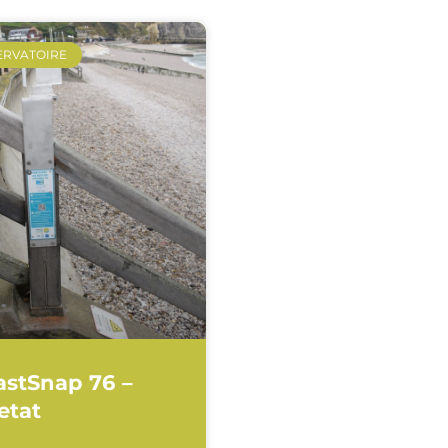
ERVATOIRE
astSnap 76 –
etat