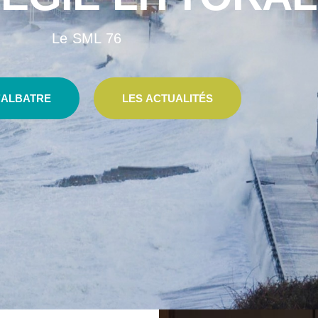
Le SML 76
’ALBATRE
LES ACTUALITÉS