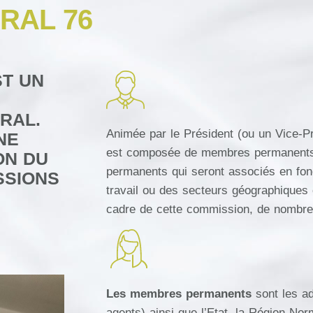
RAL 76
ST UN
RAL.
Animée par le Président (ou un Vice-P
NE
est composée de membres permanent
ON DU
permanents qui seront associés en fon
SSIONS
travail ou des secteurs géographiques 
cadre de cette commission, de nombreu
Les membres permanents
sont les a
agents) ainsi que l’Etat, la Région Nor