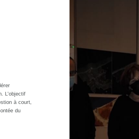
dérer
. L’objectif
stion à court,
montée du