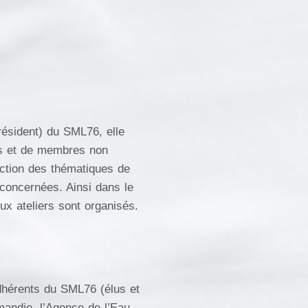
résident) du SML76, elle
s et de membres non
ction des thématiques de
concernées. Ainsi dans le
x ateliers sont organisés.
dhérents du SML76 (élus et
mandie, l’Agence de l’Eau