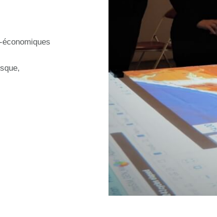
io-économiques
isque,